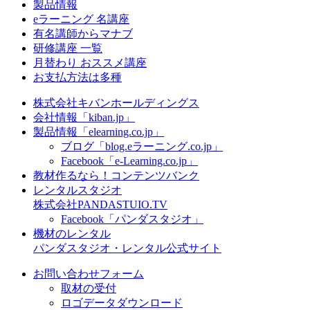
製品情報
eラーニング 名講座
有名講師からマナブ
研修講座 一覧
月替わり おススメ講座
お支払方法は多種
株式会社キバンホールディングス
会社情報「kiban.jp」
製品情報「elearning.co.jp」
ブログ「blog.eラーニング.co.jp」
Facebook「e-Learning.co.jp」
教材作るなら！コンテンツバンク
レンタルスタジオ
株式会社PANDASTUIO.TV
Facebook「パンダスタジオ」
機材のレンタル
パンダスタジオ・レンタル公式サイト
お問い合わせフォーム
取材の受付
ロゴデータダウンロード