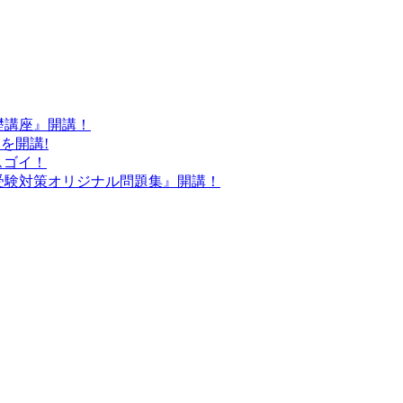
基礎講座』開講！
』を開講!
スゴイ！
労士受験対策オリジナル問題集』開講！