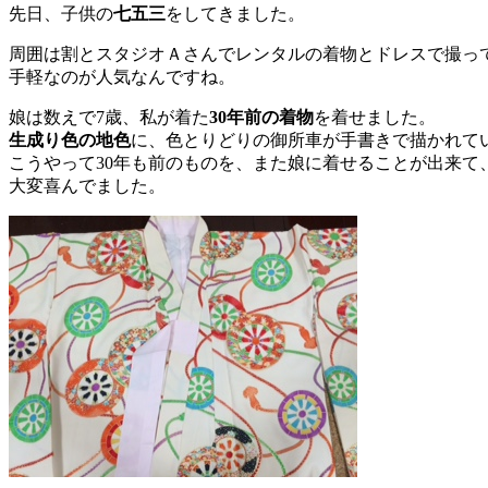
先日、子供の
七五三
をしてきました。
周囲は割とスタジオＡさんでレンタルの着物とドレスで撮っ
手軽なのが人気なんですね。
娘は数えで7歳、私が着た
30年前の着物
を着せました。
生成り色の地色
に、色とりどりの御所車が手書きで描かれて
こうやって30年も前のものを、また娘に着せることが出来て
大変喜んでました。