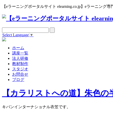
【eラーニングポータルサイト elearning.co.jp】eラー
Select Language
▼
ホーム
講座一覧
法人研修
教材制作
スタジオ
お問合せ
ブログ
【カラリストへの道】朱色の
キバンインターナショナル衣笠です。