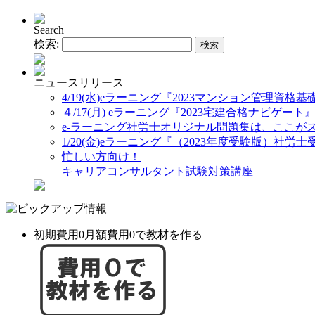
Search
検索:
ニュースリリース
4/19(水)eラーニング『2023マンション管理資格
４/17(月) eラーニング『2023宅建合格ナビゲート
e-ラーニング社労士オリジナル問題集は、ここが
1/20(金)eラーニング『（2023年度受験版）社
忙しい方向け！
キャリアコンサルタント試験対策講座
初期費用0月額費用0で教材を作る