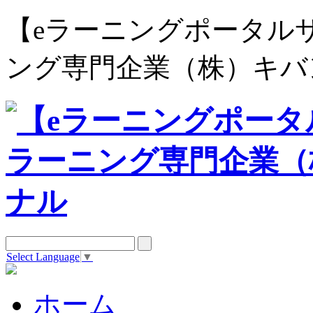
【eラーニングポータルサイト e
ング専門企業（株）キバ
Select Language
▼
ホーム