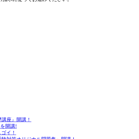
基礎講座』開講！
』を開講!
スゴイ！