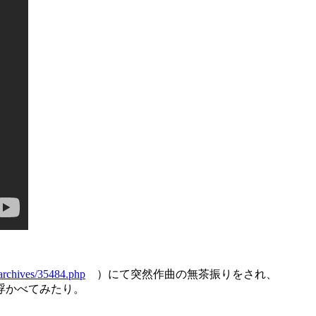
p/archives/35484.php
）にて突然作曲の無茶振りをされ、
浮かべてみたり。