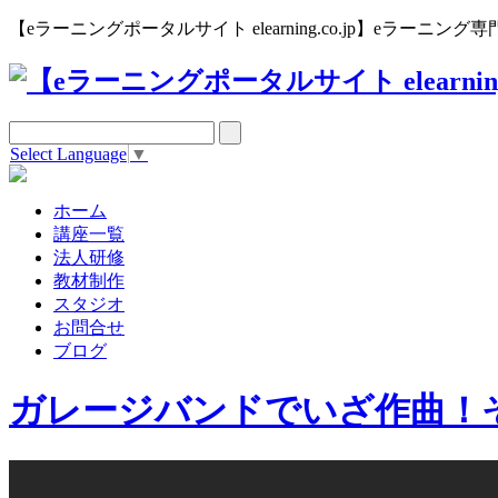
【eラーニングポータルサイト elearning.co.jp】eラー
Select Language
▼
ホーム
講座一覧
法人研修
教材制作
スタジオ
お問合せ
ブログ
ガレージバンドでいざ作曲！