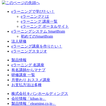
eラーニングで学びたい！
eラーニングとは
eラーニング 講座一覧
eラーニング ポータルサイト
eラーニングシステム SmartBrain
初めてのSmartBrain
法人研修
eラーニング講座を作りたい！
eラーニングスタジオ
製品情報
eラーニング 名講座
有名講師からマナブ
研修講座 一覧
月替わり おススメ講座
お支払方法は多種
株式会社キバンホールディングス
会社情報「kiban.jp」
製品情報「elearning.co.jp」