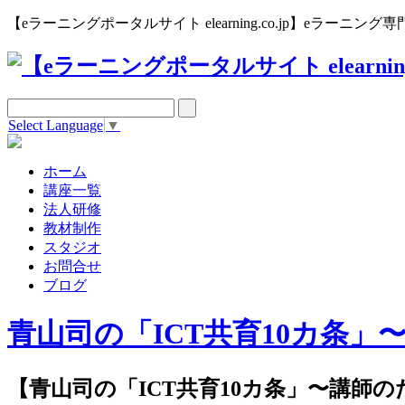
【eラーニングポータルサイト elearning.co.jp】eラー
Select Language
▼
ホーム
講座一覧
法人研修
教材制作
スタジオ
お問合せ
ブログ
青山司の「ICT共育10カ条
【青山司の「ICT共育10カ条」〜講師