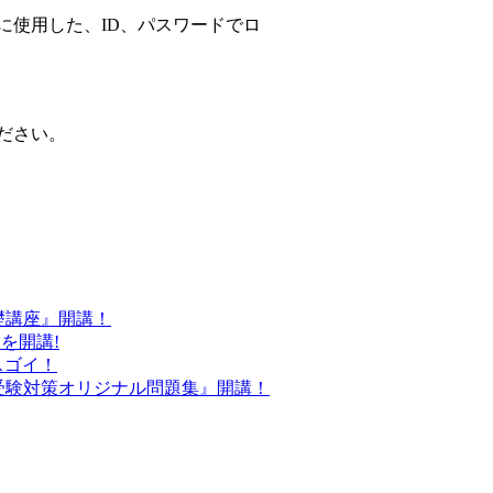
に使用した、ID、パスワードでロ
ださい。
基礎講座』開講！
』を開講!
スゴイ！
労士受験対策オリジナル問題集』開講！