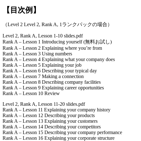
【目次例】
（Level 2 Level 2, Rank A, 1ランクパックの場合）
Level 2, Rank A, Lesson 1-10 slides.pdf
Rank A – Lesson 1 Introducing yourself (無料お試し)
Rank A – Lesson 2 Explaining where you’re from
Rank A – Lesson 3 Using numbers
Rank A – Lesson 4 Explaining what your company does
Rank A – Lesson 5 Explaining your job
Rank A – Lesson 6 Describing your typical day
Rank A – Lesson 7 Making a connection
Rank A – Lesson 8 Describing company facilities
Rank A – Lesson 9 Explaining career opportunities
Rank A – Lesson 10 Review
Level 2, Rank A, Lesson 11-20 slides.pdf
Rank A – Lesson 11 Explaining your company history
Rank A – Lesson 12 Describing your products
Rank A – Lesson 13 Explaining your customers
Rank A – Lesson 14 Describing your competitors
Rank A – Lesson 15 Describing your company performance
Rank A – Lesson 16 Explaining your corporate structure