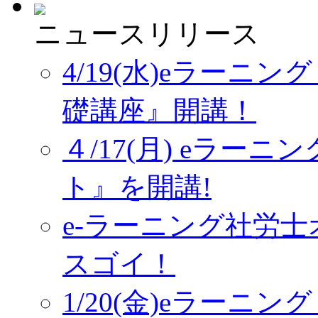
ニュースリリース
4/19(水)eラーニ
礎講座』開講！
４/17(月) eラー
ト』を開講!
e-ラーニング社労
スゴイ！
1/20(金)eラーニ