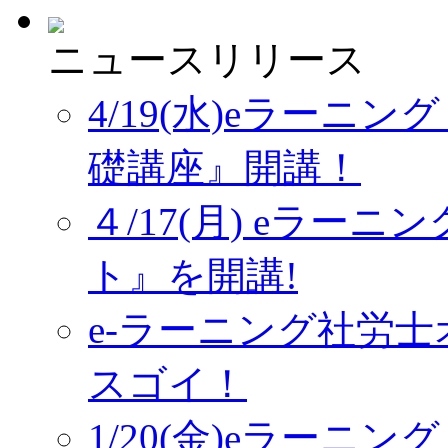
ニュースリリース
4/19(水)eラーニ
礎講座』開講！
４/17(月) eラー
ト』を開講!
e-ラーニング社労
スゴイ！
1/20(金)eラーニ