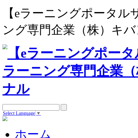
【eラーニングポータルサイト e
ング専門企業（株）キバ
Select Language
▼
ホーム