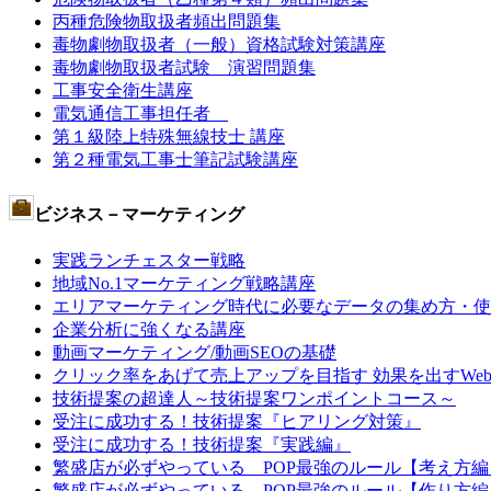
丙種危険物取扱者頻出問題集
毒物劇物取扱者（一般）資格試験対策講座
毒物劇物取扱者試験 演習問題集
工事安全衛生講座
電気通信工事担任者
第１級陸上特殊無線技士 講座
第２種電気工事士筆記試験講座
ビジネス－マーケティング
実践ランチェスター戦略
地域No.1マーケティング戦略講座
エリアマーケティング時代に必要なデータの集め方・使
企業分析に強くなる講座
動画マーケティング/動画SEOの基礎
クリック率をあげて売上アップを目指す 効果を出すWe
技術提案の超達人～技術提案ワンポイントコース～
受注に成功する！技術提案『ヒアリング対策』
受注に成功する！技術提案『実践編』
繁盛店が必ずやっている POP最強のルール【考え方編
繁盛店が必ずやっている POP最強のルール【作り方編