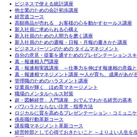
ビジネスで使える統計講座
他士業のための会計初歩講座
経営道コース
高額商品が売れる お客様の心を動かすセールス講座
新入社員に求められる心構え
新入社員のための人間力を磨く講座
新入社員のための週報・日報・月報の書きかた講座
ビジネスパーソンのための タイムマネジメント
自分の意見・提案を通すためのプレゼンテーションスキ
真・報連相入門講座
真・報連相実践講座 ～仕事力を伸ばす報連相の意義と
真・報連相マネジメント講座 〜人が育ち、成果があが
管理職のためのハラスメント講座
従業員が輝く ほめ育マネージメント
職場のメンタルヘルス対策
超・図解経営」入門講座 おでんでわかる経営の基本
パワハラとならない注意・指導方法
ロジカルに質を高めるプレゼンテーション・コミュニケ
係長職行動革新コース
課長職マネジメント革新コース
経営幹部として心得ておきたいこと ～よりよい人生を