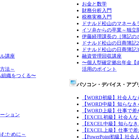
お金と数学
財務分析入門
税務実務入門
ドナルド松山のマネー＆
イソ弁からの卒業～独立
伊藤経理課長の［簿記の
ドナルド松山の日商簿記
ドナルド松山の日商簿記
ル講座
融資管理回収講座
〜個人型確定拠出年金【iD
方法～
活用のポイント
る組織をつくる〜
パソコン・デバイス・アプ
【WORD初級】社会人な
【WORD中級】知らなき
【WORD上級】仕事で差がつ
ーション
【EXCEL初級】社会人
【EXCEL中級】知らなき
【EXCEL上級】仕事で差がつ
歩むために～
【PowerPoint初級】社