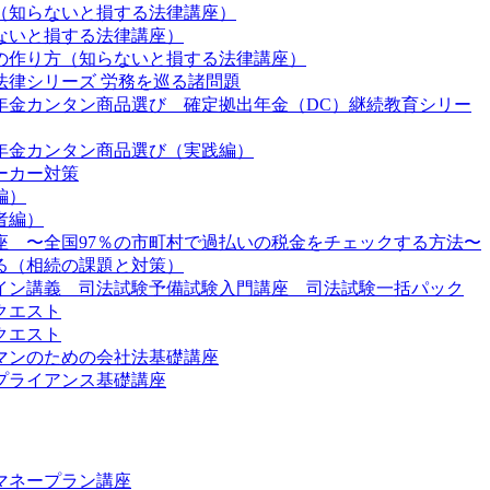
（知らないと損する法律講座）
ないと損する法律講座）
の作り方（知らないと損する法律講座）
法律シリーズ 労務を巡る諸問題
年金カンタン商品選び 確定拠出年金（DC）継続教育シリー
年金カンタン商品選び（実践編）
ーカー対策
編）
者編）
座 〜全国97％の市町村で過払いの税金をチェックする方法〜
る（相続の課題と対策）
イン講義 司法試験予備試験入門講座 司法試験一括パック
クエスト
クエスト
マンのための会社法基礎講座
プライアンス基礎講座
マネープラン講座