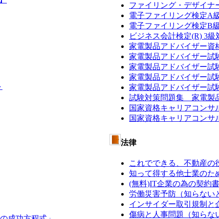
ファイリング・デザイナ
電子ファイリング検定A
電子ファイリング検定B
ビジネス会計検定(R) 3
家電製品アドバイザー資
家電製品アドバイザー試
家電製品アドバイザー試験
家電製品アドバイザー試
～
家電製品アドバイザー試
試験対策問題集 家電製
国家資格キャリアコンサ
国家資格キャリアコンサ
法律
これでできる、不動産の
知って得する他士業のた
(無料)IT企業の為の契約
労働災害予防（知らない
インサイダー取引規制と
傷病と人事問題（知らな
の成功方程式」