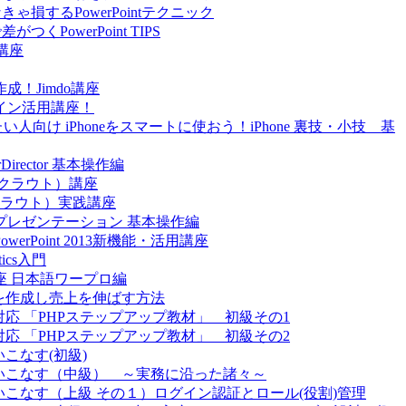
なきゃ損するPowerPointテクニック
がつくPowerPoint TIPS
講座
！Jimdo講座
イン活用講座！
たい人向け iPhoneをスマートに使おう！iPhone 裏技・小技 基
rector 基本操作編
（クラウト）講座
クラウト）実践講座
グプレゼンテーション 基本操作編
rPoint 2013新機能・活用講座
ics入門
座 日本語ワープロ編
e動画を作成し売上を伸ばす方法
対応 「PHPステップアップ教材」 初級その1
対応 「PHPステップアップ教材」 初級その2
こなす(初級)
使いこなす（中級） ～実務に沿った諸々～
いこなす（上級 その１）ログイン認証とロール(役割)管理