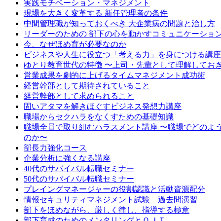
実践モチベーション・マネジメント
現場を大きく変革する 新任管理者の条件
中間管理職が知っておくべき 大企業病の問題と治し方
リーダーのための 部下の心を動かすコミュニケーショ
今、なぜほめ育が必要なのか
ビジネスや人生に役立つ「考える力」を身につける講座
ゆとり教育世代の特徴 〜上司・先輩として理解してお
営業成果を劇的に上げるタイムマネジメント成功術
経営幹部として期待されていること
経営幹部として求められること
固いアタマを解きほぐすビジネス発想力講座
職場からセクハラをなくすための基礎知識
職場全員で取り組むハラスメント講座 〜職場でどのよ
のか〜
部長力強化コース
企業分析に強くなる講座
40代のサバイバル転職セミナー
50代のサバイバル転職セミナー
プレイングマネージャーの役割認識と活動資源配分
情報セキュリティマネジメント試験 過去問演習
部下をほめながら、厳しく律し、指導する極意
部下育成のためのメンタリングとＯＪＴ