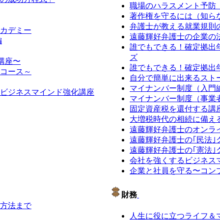
職場のハラスメント予防
著作権を守るには（知ら
弁護士が教える就業規則
カデミー
遠藤輝好弁護士の企業の
編
誰でもできる！確定拠出
ズ
講座〜
誰でもできる！確定拠出
コース～
自分で簡単に出来るスト
マイナンバー制度（入門
ビジネスマインド強化講座
マイナンバー制度（事業
固定資産税を還付する講
大増税時代の相続に備え
遠藤輝好弁護士のオンラ
遠藤輝好弁護士の｢民法｣
遠藤輝好弁護士の｢憲法｣
会社を強くするビジネス
企業と社員を守る〜コン
財務
方法まで
人生に役に立つライフ＆