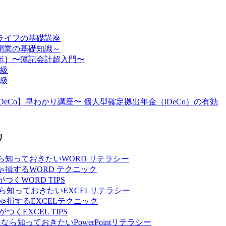
ライフの基礎講座
開業の基礎知識～
ボ］〜簿記会計超入門〜
2級
3級
eCo】早わかり講座〜 個人型確定拠出年金（iDeCo）の有効
リ
ら知っておきたいWORD リテラシー
ゃ損するWORD テクニック
くWORD TIPS
なら知っておきたいEXCELリテラシー
ゃ損するEXCELテクニック
くEXCEL TIPS
会人なら知っておきたいPowerPointリテラシー