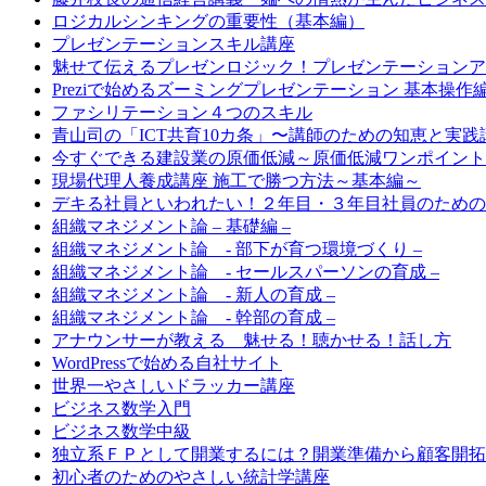
ロジカルシンキングの重要性（基本編）
プレゼンテーションスキル講座
魅せて伝えるプレゼンロジック！プレゼンテーションア
Preziで始めるズーミングプレゼンテーション 基本操作
ファシリテーション４つのスキル
青山司の「ICT共育10カ条」〜講師のための知恵と実践
今すぐできる建設業の原価低減～原価低減ワンポイント
現場代理人養成講座 施工で勝つ方法～基本編～
デキる社員といわれたい！２年目・３年目社員のための
組織マネジメント論 – 基礎編 –
組織マネジメント論 - 部下が育つ環境づくり –
組織マネジメント論 - セールスパーソンの育成 –
組織マネジメント論 - 新人の育成 –
組織マネジメント論 - 幹部の育成 –
アナウンサーが教える 魅せる！聴かせる！話し方
WordPressで始める自社サイト
世界一やさしいドラッカー講座
ビジネス数学入門
ビジネス数学中級
独立系ＦＰとして開業するには？開業準備から顧客開拓
初心者のためのやさしい統計学講座