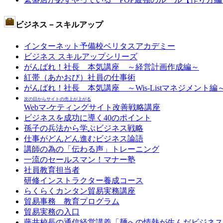
ビジネス－スキルアップ
インターネット予備校ベリタスアカデミー
ビジネス スキルアップシリーズ
がんばれ！社長 本気講座 ～経営計画作成編～
紅帯（あかおび）社員の仕事術
がんばれ！社長 本気講座 ～Wis-Listマネジメント編
次の日からサイトの売上が上がる
Webマ-ケティングサイト改善戦略講座
ビジネスを成功に導く40のポイント
孫子の兵法から学ぶビジネス戦略
仕事がどんどん進むビジネス論語
講師の為の「伝わる声」トレーニング
一流のセールスマン！マナー塾
社員教育担当者
研修インストラクター養成コース
らくらくカンタン貿易実務講座
貿易事務 教育プログラム
貿易実務の入口
藤井校長の通信経営講義「麺への情熱が生んだビジネス