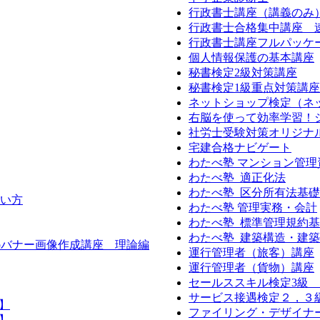
行政書士講座（講義のみ
行政書士合格集中講座 
行政書士講座フルパッケ
個人情報保護の基本講座
秘書検定2級対策講座
秘書検定1級重点対策講座
ネットショップ検定（ネ
右脳を使って効率学習！
社労士受験対策オリジナ
宅建合格ナビゲート
わたべ塾 マンション管理
わたべ塾 適正化法
わたべ塾 区分所有法基
い方
わたべ塾 管理実務・会計
わたべ塾 標準管理規約基
わたべ塾 建築構造・建築
bバナー画像作成講座 理論編
運行管理者（旅客）講座
運行管理者（貨物）講座
セールススキル検定3級
サービス接遇検定２，３
】
ファイリング・デザイナ
】