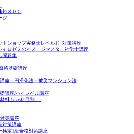
）
速短３００
ージ
ットショップ実務士レベル1）対策講座
シャロゼミのイメージマスター社労士講座
ル問題集
資格基礎講座
礎講座・円滑化法・被災マンション法
礎講座/ハイレベル講座
材料 ほか科目別
 対策講座
級対策講座
ー検定1級合格対策講座