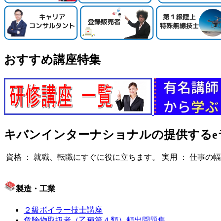
おすすめ講座特集
キバンインターナショナルの提供するe
資格 ： 就職、転職にすぐに役に立ちます。
実用 ： 仕事の
製造・工業
２級ボイラー技士講座
危険物取扱者（乙種第４類）頻出問題集