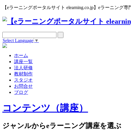
【eラーニングポータルサイト elearning.co.jp】eラー
Select Language
▼
ホーム
講座一覧
法人研修
教材制作
スタジオ
お問合せ
ブログ
コンテンツ（講座）
ジャンルからeラーニング講座を選ぶ