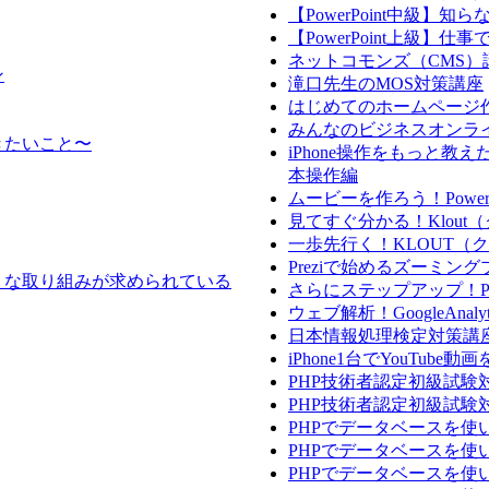
【PowerPoint中級】知ら
【PowerPoint上級】仕事で差
ネットコモンズ（CMS）
ン
滝口先生のMOS対策講座
はじめてのホームページ作成
みんなのビジネスオンラ
きたいこと〜
iPhone操作をもっと教え
本操作編
ムービーを作ろう！PowerDi
見てすぐ分かる！Klout
一歩先行く！KLOUT（
Preziで始めるズーミン
うな取り組みが求められている
さらにステップアップ！Powe
ウェブ解析！GoogleAnalyt
日本情報処理検定対策講
iPhone1台でYouTub
PHP技術者認定初級試験
PHP技術者認定初級試験
PHPでデータベースを使い
PHPでデータベースを
PHPでデータベースを使