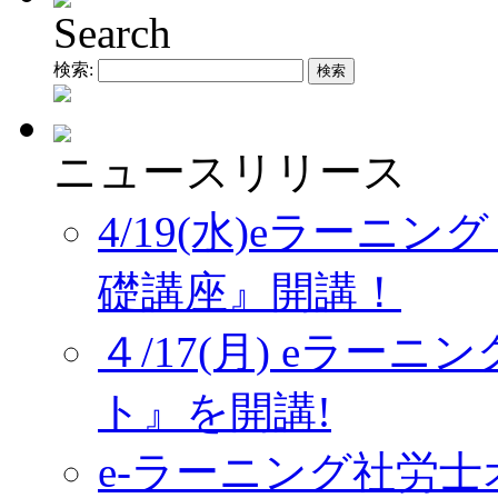
Search
検索:
ニュースリリース
4/19(水)eラーニ
礎講座』開講！
４/17(月) eラー
ト』を開講!
e-ラーニング社労