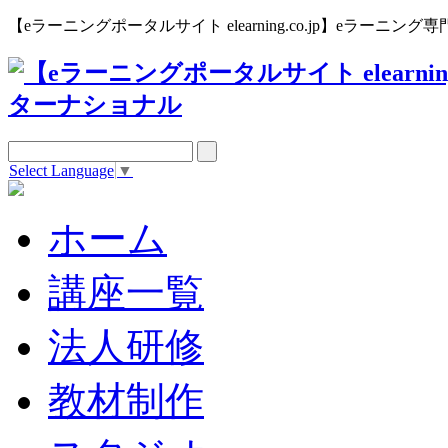
【eラーニングポータルサイト elearning.co.jp】eラー
Select Language
▼
ホーム
講座一覧
法人研修
教材制作