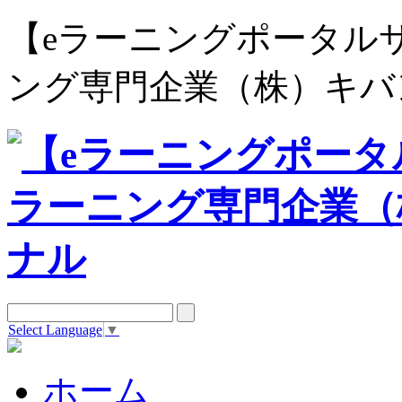
【eラーニングポータルサイト e
ング専門企業（株）キバ
Select Language
▼
ホーム