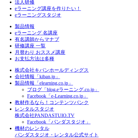
法人研修
eラーニング講座を作りたい！
eラーニングスタジオ
製品情報
eラーニング 名講座
有名講師からマナブ
研修講座 一覧
月替わり おススメ講座
お支払方法は多種
株式会社キバンホールディングス
会社情報「kiban.jp」
製品情報「elearning.co.jp」
ブログ「blog.eラーニング.co.jp」
Facebook「e-Learning.co.jp」
教材作るなら！コンテンツバンク
レンタルスタジオ
株式会社PANDASTUIO.TV
Facebook「パンダスタジオ」
機材のレンタル
パンダスタジオ・レンタル公式サイト