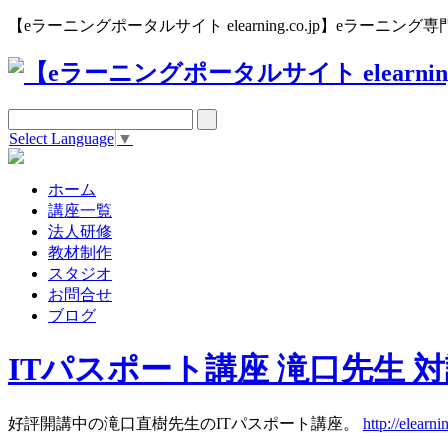
【eラーニングポータルサイト elearning.co.jp】eラー
Select Language
▼
ホーム
講座一覧
法人研修
教材制作
スタジオ
お問合せ
ブログ
ITパスポート講座 滝口先生 
好評開講中の滝口直樹先生のITパスポート講座。
http://elearn