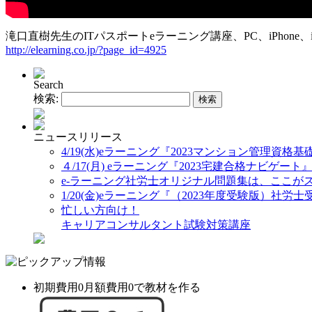
滝口直樹先生のITパスポートeラーニング講座、PC、iPhon
http://elearning.co.jp/?page_id=4925
Search
検索:
ニュースリリース
4/19(水)eラーニング『2023マンション管理資格
４/17(月) eラーニング『2023宅建合格ナビゲート
e-ラーニング社労士オリジナル問題集は、ここが
1/20(金)eラーニング『（2023年度受験版）社
忙しい方向け！
キャリアコンサルタント試験対策講座
初期費用0月額費用0で教材を作る