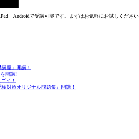
e、iPad、Androidで受講可能です。まずはお気軽にお試しく
基礎講座』開講！
』を開講!
スゴイ！
労士受験対策オリジナル問題集』開講！