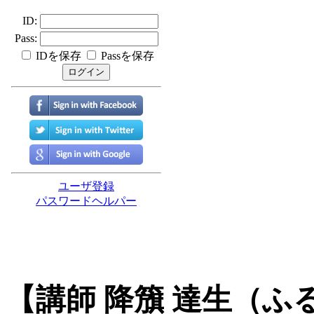
【講師 降籏 達生（ふ