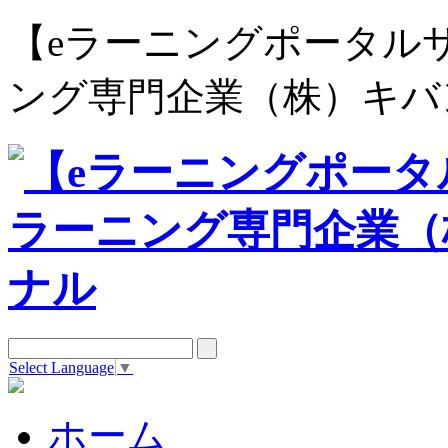
【eラーニングポータルサイト e
ング専門企業（株）キバ
Select Language
▼
ホーム