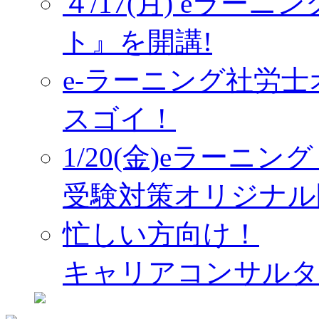
４/17(月) eラー
ト』を開講!
e-ラーニング社労
スゴイ！
1/20(金)eラーニ
受験対策オリジナル
忙しい方向け！
キャリアコンサルタ