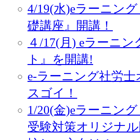
4/19(水)eラーニ
礎講座』開講！
４/17(月) eラー
ト』を開講!
e-ラーニング社労
スゴイ！
1/20(金)eラーニ
受験対策オリジナル