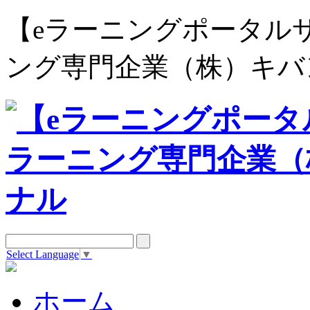
【eラーニングポータルサイト e
ング専門企業（株）キバ
Select Language
▼
ホーム