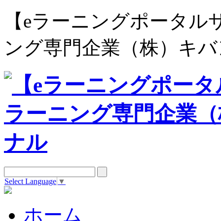
【eラーニングポータルサイト e
ング専門企業（株）キバ
Select Language
▼
ホーム