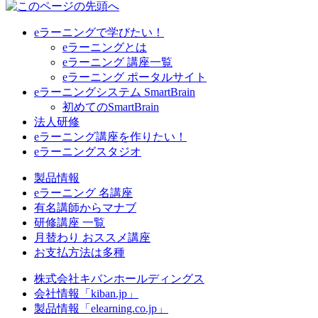
eラーニングで学びたい！
eラーニングとは
eラーニング 講座一覧
eラーニング ポータルサイト
eラーニングシステム SmartBrain
初めてのSmartBrain
法人研修
eラーニング講座を作りたい！
eラーニングスタジオ
製品情報
eラーニング 名講座
有名講師からマナブ
研修講座 一覧
月替わり おススメ講座
お支払方法は多種
株式会社キバンホールディングス
会社情報「kiban.jp」
製品情報「elearning.co.jp」