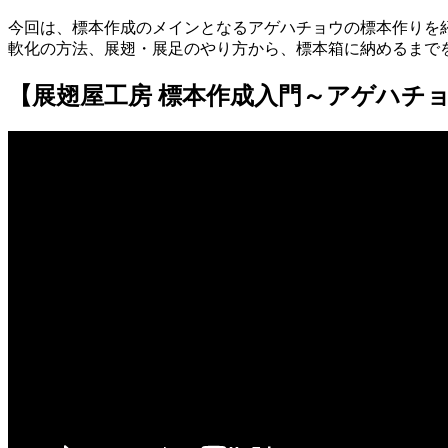
今回は、標本作成のメインとなるアゲハチョウの標本作りを
軟化の方法、展翅・展足のやり方から、標本箱に納めるまで
【展翅屋工房 標本作成入門～アゲハチ