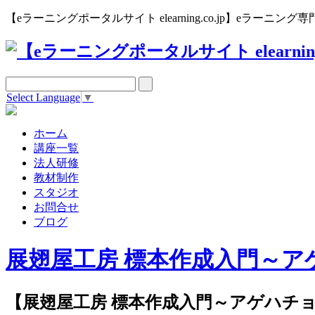
【eラーニングポータルサイト elearning.co.jp】eラー
Select Language
▼
ホーム
講座一覧
法人研修
教材制作
スタジオ
お問合せ
ブログ
展翅屋工房 標本作成入門～ア
【展翅屋工房 標本作成入門～アゲハチ