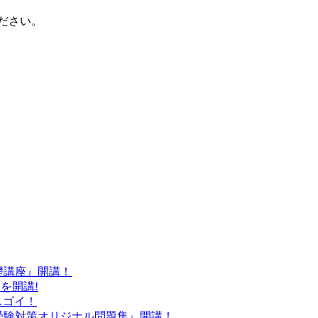
ださい。
基礎講座』開講！
』を開講!
スゴイ！
労士受験対策オリジナル問題集』開講！