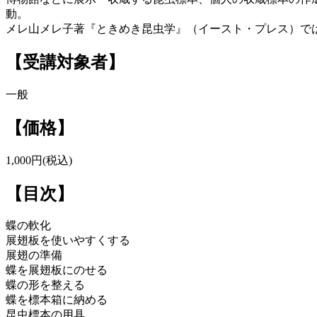
動。
メレ山メレ子著『ときめき昆虫学』（イースト・プレス）では
【受講対象者】
一般
【価格】
1,000円(税込)
【目次】
蝶の軟化
展翅板を使いやすくする
展翅の準備
蝶を展翅板にのせる
蝶の形を整える
蝶を標本箱に納める
昆虫標本の用具