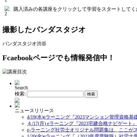
購入済みの各講座をクリックして学習をスタートしてく
撮影したパンダスタジオ
パンダスタジオ渋谷
Fcaebookページでも情報発信中！
Search
検索:
ニュースリリース
4/19(水)eラーニング『2023マンション管理資格
４/17(月) eラーニング『2023宅建合格ナビゲート
e-ラーニング社労士オリジナル問題集は、ここが
1/20(金)eラーニング『（2023年度受験版）社