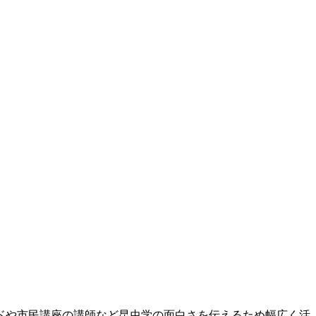
ドや市民講座の講師など昆虫学の面白さを伝えるため幅広く活