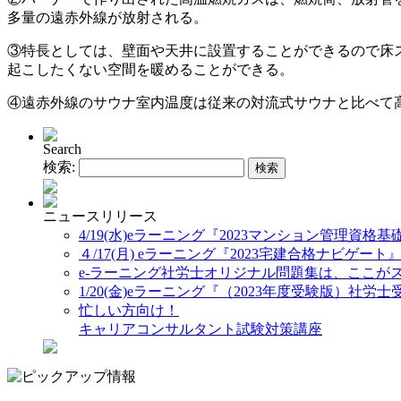
多量の遠赤外線が放射される。
③特長としては、壁面や天井に設置することができるので床ス
起こしたくない空間を暖めることができる。
④遠赤外線のサウナ室内温度は従来の対流式サウナと比べて高
Search
検索:
ニュースリリース
4/19(水)eラーニング『2023マンション管理資格
４/17(月) eラーニング『2023宅建合格ナビゲート
e-ラーニング社労士オリジナル問題集は、ここが
1/20(金)eラーニング『（2023年度受験版）社
忙しい方向け！
キャリアコンサルタント試験対策講座