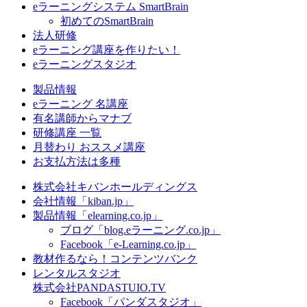
eラーニングシステム SmartBrain
初めてのSmartBrain
法人研修
eラーニング講座を作りたい！
eラーニングスタジオ
製品情報
eラーニング 名講座
有名講師からマナブ
研修講座 一覧
月替わり おススメ講座
お支払方法は多種
株式会社キバンホールディングス
会社情報「kiban.jp」
製品情報「elearning.co.jp」
ブログ「blog.eラーニング.co.jp」
Facebook「e-Learning.co.jp」
教材作るなら！コンテンツバンク
レンタルスタジオ
株式会社PANDASTUIO.TV
Facebook「パンダスタジオ」