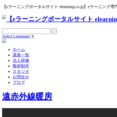
【eラーニングポータルサイト elearning.co.jp】eラー
Select Language
▼
ホーム
講座一覧
法人研修
教材制作
スタジオ
お問合せ
ブログ
遠赤外線暖房