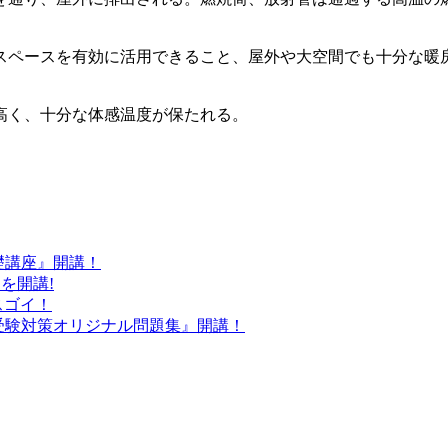
ペースを有効に活用できる­こと、屋外や大空間でも十分な暖
く、十分な体感温度が保た­れる。
基礎講座』開講！
』を開講!
スゴイ！
労士受験対策オリジナル問題集』開講！