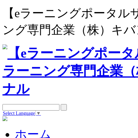
【eラーニングポータルサイト e
ング専門企業（株）キバ
Select Language
▼
ホーム