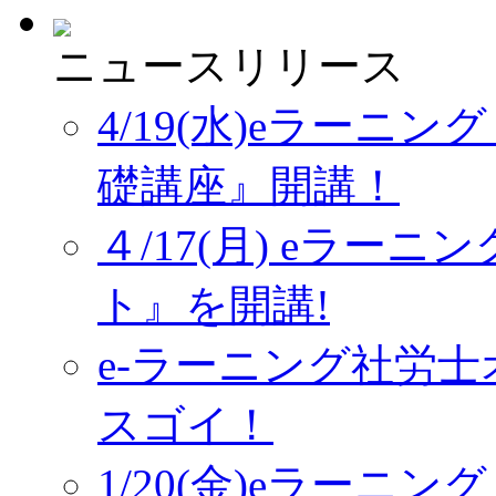
ニュースリリース
4/19(水)eラーニ
礎講座』開講！
４/17(月) eラー
ト』を開講!
e-ラーニング社労
スゴイ！
1/20(金)eラーニ