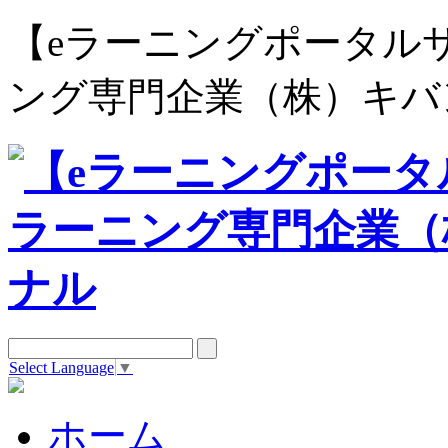
【eラーニングポータルサイト e
ング専門企業（株）キバ
Select Language
▼
ホーム