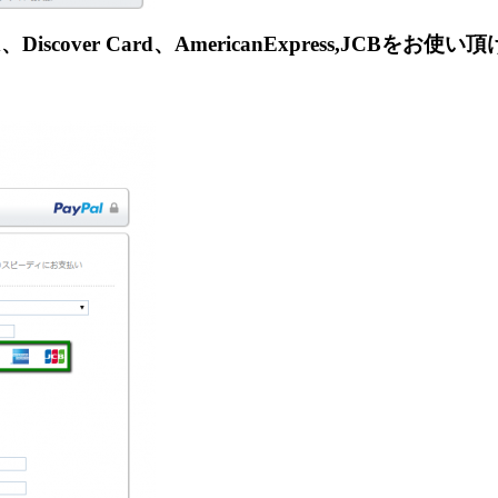
Discover Card、AmericanExpress,JCBをお使
。