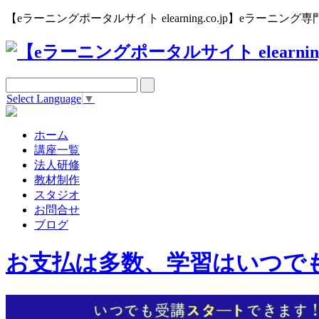
【eラーニングポータルサイト elearning.co.jp】eラー
Select Language
▼
ホーム
講座一覧
法人研修
教材制作
スタジオ
お問合せ
ブログ
お支払は多数、学習はいつで