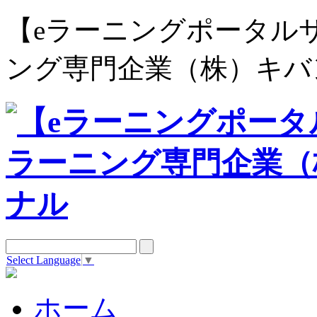
【eラーニングポータルサイト e
ング専門企業（株）キバ
Select Language
▼
ホーム