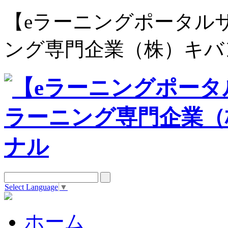
【eラーニングポータルサイト e
ング専門企業（株）キバ
Select Language
▼
ホーム