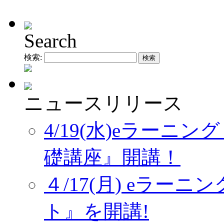
Search
検索:
ニュースリリース
4/19(水)eラーニ
礎講座』開講！
４/17(月) eラー
ト』を開講!