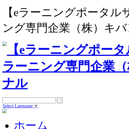
【eラーニングポータルサイト e
ング専門企業（株）キバ
Select Language
▼
ホーム