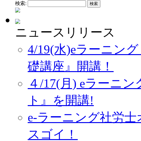
検索:
ニュースリリース
4/19(水)eラーニ
礎講座』開講！
４/17(月) eラー
ト』を開講!
e-ラーニング社労
スゴイ！