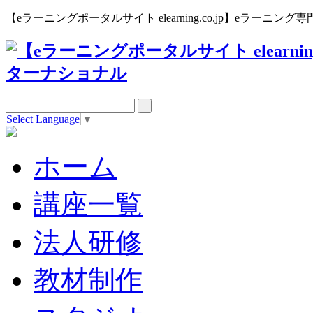
【eラーニングポータルサイト elearning.co.jp】eラー
Select Language
▼
ホーム
講座一覧
法人研修
教材制作