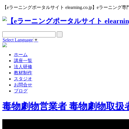
【eラーニングポータルサイト elearning.co.jp】eラー
Select Language
▼
ホーム
講座一覧
法人研修
教材制作
スタジオ
お問合せ
ブログ
毒物劇物営業者 毒物劇物取扱