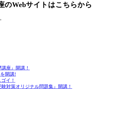
座のWebサイトはこちらから
。
基礎講座』開講！
』を開講!
スゴイ！
労士受験対策オリジナル問題集』開講！