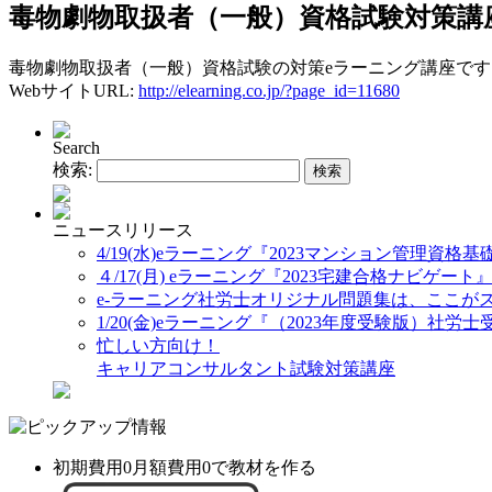
毒物劇物取扱者（一般）資格試験対策講
毒物劇物取扱者（一般）資格試験の対策eラーニング講座です
WebサイトURL:
http://elearning.co.jp/?page_id=11680
Search
検索:
ニュースリリース
4/19(水)eラーニング『2023マンション管理資格
４/17(月) eラーニング『2023宅建合格ナビゲート
e-ラーニング社労士オリジナル問題集は、ここが
1/20(金)eラーニング『（2023年度受験版）社
忙しい方向け！
キャリアコンサルタント試験対策講座
初期費用0月額費用0で教材を作る