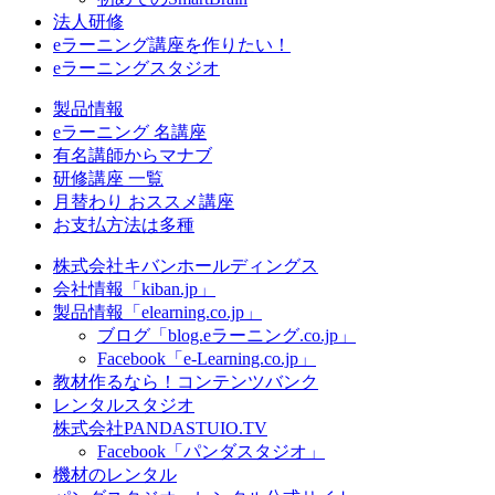
法人研修
eラーニング講座を作りたい！
eラーニングスタジオ
製品情報
eラーニング 名講座
有名講師からマナブ
研修講座 一覧
月替わり おススメ講座
お支払方法は多種
株式会社キバンホールディングス
会社情報「kiban.jp」
製品情報「elearning.co.jp」
ブログ「blog.eラーニング.co.jp」
Facebook「e-Learning.co.jp」
教材作るなら！コンテンツバンク
レンタルスタジオ
株式会社PANDASTUIO.TV
Facebook「パンダスタジオ」
機材のレンタル