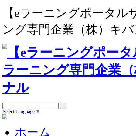
【eラーニングポータルサイト e
ング専門企業（株）キバ
Select Language
▼
ホーム