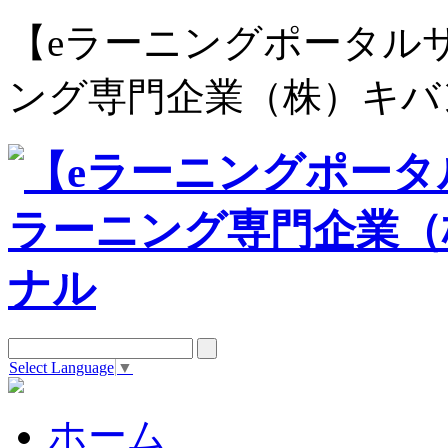
【eラーニングポータルサイト e
ング専門企業（株）キバ
Select Language
▼
ホーム