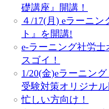
礎講座』開講！
４/17(月) eラー
ト』を開講!
e-ラーニング社労
スゴイ！
1/20(金)eラーニ
受験対策オリジナル
忙しい方向け！