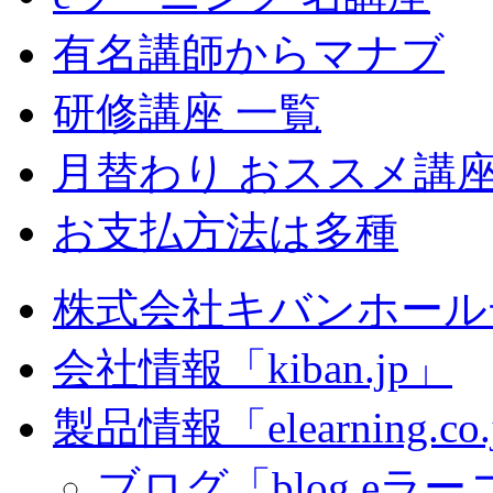
有名講師からマナブ
研修講座 一覧
月替わり おススメ講
お支払方法は多種
株式会社キバンホール
会社情報「kiban.jp」
製品情報「elearning.co
ブログ「blog.eラーニ