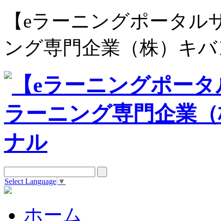
【eラーニングポータルサイト e
ング専門企業（株）キバ
Select Language
▼
ホーム