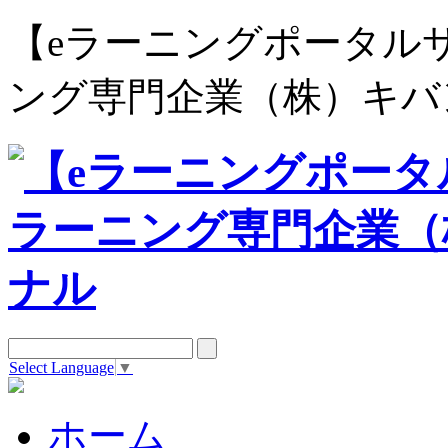
【eラーニングポータルサイト e
ング専門企業（株）キバ
Select Language
▼
ホーム