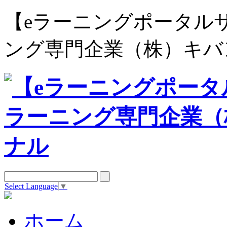
【eラーニングポータルサイト e
ング専門企業（株）キバ
Select Language
▼
ホーム