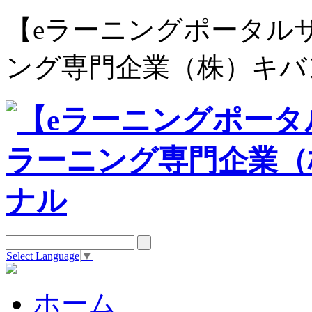
【eラーニングポータルサイト e
ング専門企業（株）キバ
Select Language
▼
ホーム