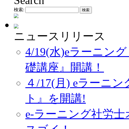
Search
検索:
ニュースリリース
4/19(水)eラーニ
礎講座』開講！
４/17(月) eラー
ト』を開講!
e-ラーニング社労