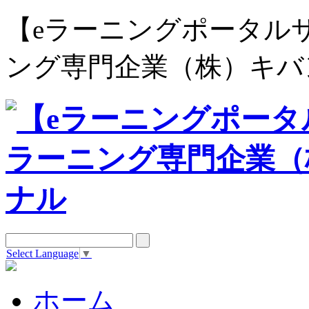
【eラーニングポータルサイト e
ング専門企業（株）キバ
Select Language
▼
ホーム