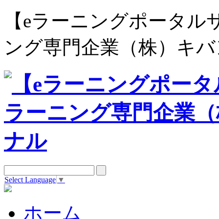
【eラーニングポータルサイト e
ング専門企業（株）キバ
Select Language
▼
ホーム