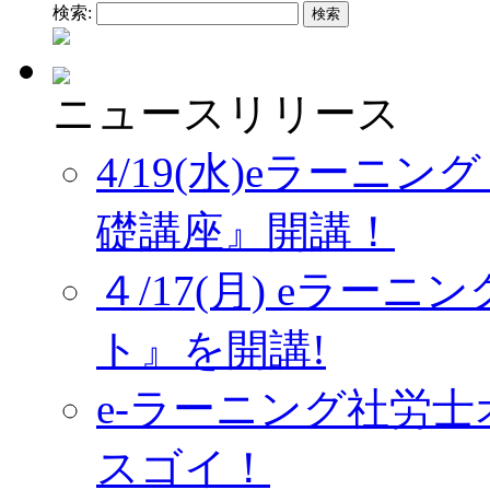
検索:
ニュースリリース
4/19(水)eラーニ
礎講座』開講！
４/17(月) eラー
ト』を開講!
e-ラーニング社労
スゴイ！