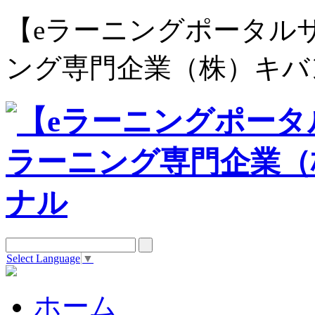
【eラーニングポータルサイト e
ング専門企業（株）キバ
Select Language
▼
ホーム