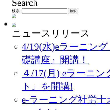
Search
検索:
ニュースリリース
4/19(水)eラーニ
礎講座』開講！
４/17(月) eラー
ト』を開講!
e-ラーニング社労