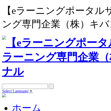
【eラーニングポータルサイト e
ング専門企業（株）キバ
Select Language
▼
ホーム