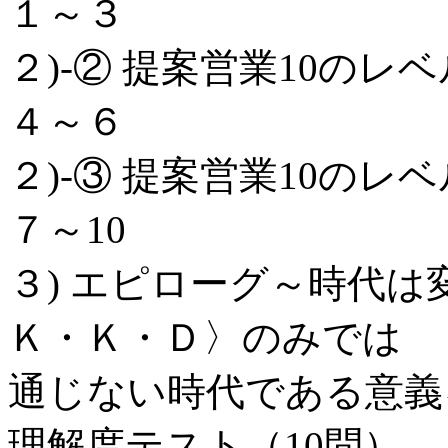
１～３
２)‐② 提案営業10の
４～６
２)‐③ 提案営業10の
７～10
３) エピローグ～時代
Ｋ・Ｋ・Ｄ〉のみでは
通じない時代である意義
理解度テスト（10問）