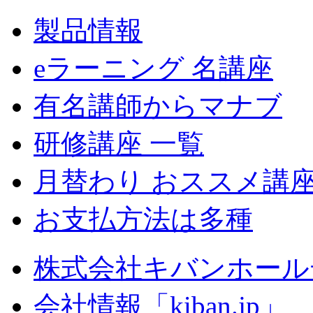
製品情報
eラーニング 名講座
有名講師からマナブ
研修講座 一覧
月替わり おススメ講
お支払方法は多種
株式会社キバンホール
会社情報「kiban.jp」