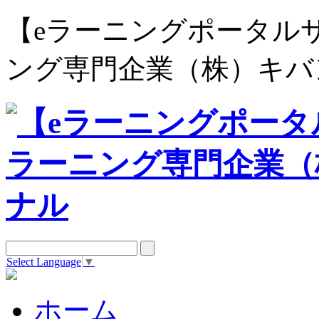
【eラーニングポータルサイト e
ング専門企業（株）キバ
Select Language
▼
ホーム