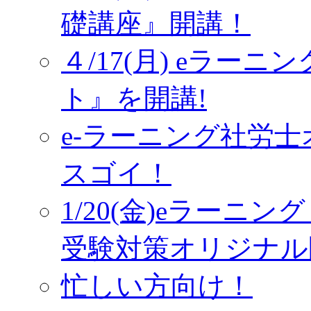
礎講座』開講！
４/17(月) eラー
ト』を開講!
e-ラーニング社労
スゴイ！
1/20(金)eラーニ
受験対策オリジナル
忙しい方向け！