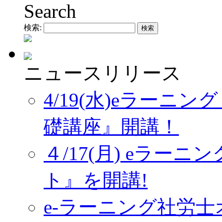
Search
検索:
ニュースリリース
4/19(水)eラーニ
礎講座』開講！
４/17(月) eラー
ト』を開講!
e-ラーニング社労