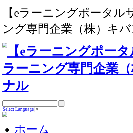
【eラーニングポータルサイト e
ング専門企業（株）キバ
Select Language
▼
ホーム