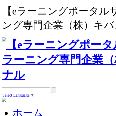
【eラーニングポータルサイト e
ング専門企業（株）キバ
Select Language
▼
ホーム