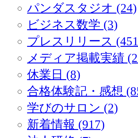
パンダスタジオ (24)
ビジネス数学 (3)
プレスリリース (451
メディア掲載実績 (2
休業日 (8)
合格体験記・感想 (85
学びのサロン (2)
新着情報 (917)