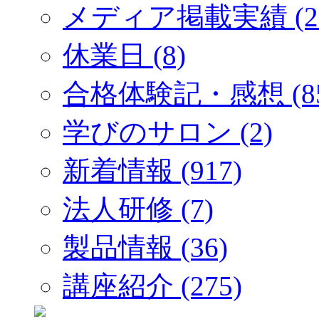
メディア掲載実績 (2
休業日 (8)
合格体験記・感想 (85
学びのサロン (2)
新着情報 (917)
法人研修 (7)
製品情報 (36)
講座紹介 (275)