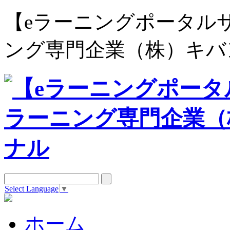
【eラーニングポータルサイト e
ング専門企業（株）キバ
Select Language
▼
ホーム