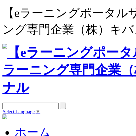
【eラーニングポータルサイト e
ング専門企業（株）キバ
Select Language
▼
ホーム