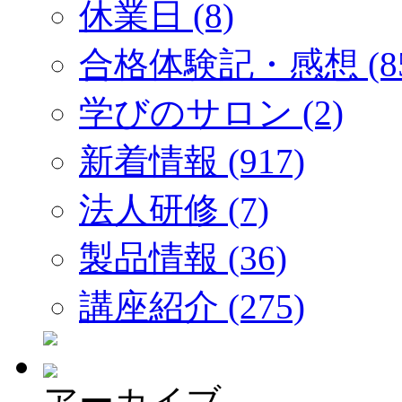
休業日 (8)
合格体験記・感想 (85
学びのサロン (2)
新着情報 (917)
法人研修 (7)
製品情報 (36)
講座紹介 (275)
アーカイブ