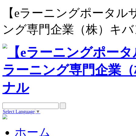
【eラーニングポータルサイト e
ング専門企業（株）キバ
Select Language
▼
ホーム