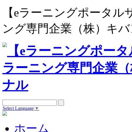
【eラーニングポータルサイト e
ング専門企業（株）キバ
Select Language
▼
ホーム