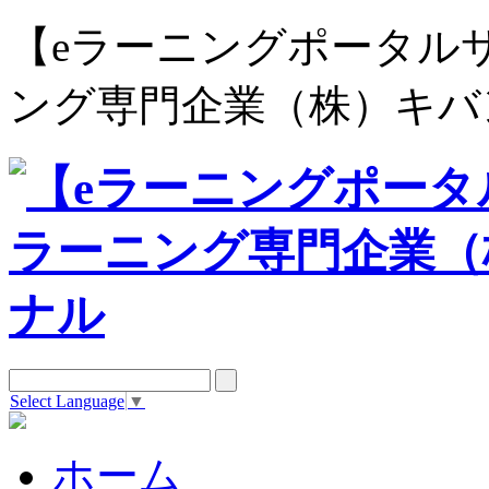
【eラーニングポータルサイト e
ング専門企業（株）キバ
Select Language
▼
ホーム