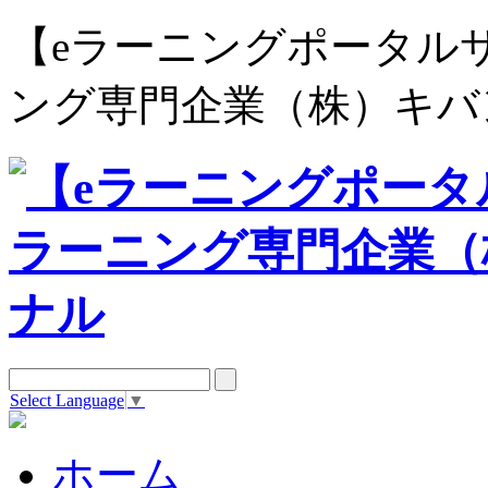
【eラーニングポータルサイト e
ング専門企業（株）キバ
Select Language
▼
ホーム