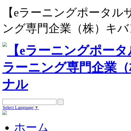
【eラーニングポータルサイト e
ング専門企業（株）キバ
Select Language
▼
ホーム