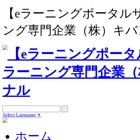
【eラーニングポータルサイト e
ング専門企業（株）キバ
Select Language
▼
ホーム