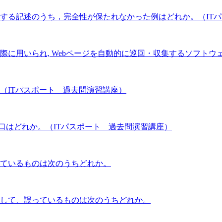
する記述のうち，完全性が保たれなかった例はどれか。（IT
に用いられ, Webページを自動的に巡回・収集するソフトウ
（ITパスポート 過去問演習講座）
み口はどれか。（ITパスポート 過去問演習講座）
ているものは次のうちどれか。
として、誤っているものは次のうちどれか。