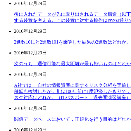
2016年12月29日
後に入れたデータが先に取り出されるデータ構造（以下
する装置を考える。この装置に対する操作は次の3通り
2016年12月29日
2進数1011と2進数101を乗算した結果の2進数はどれ
2016年12月29日
次のうち，通信可能な最大距離が最も短いものはどれか
2016年12月29日
A社では， 自社の情報資産に関するリスク分析を実施
移転も検討したが，川は100年前に1度氾濫したきり
スク対応はどれか。（ITパスポート 過去問演習講座）
2016年12月29日
関係データベースにおいて，正規化を行う目的はどれか
2016年12月29日