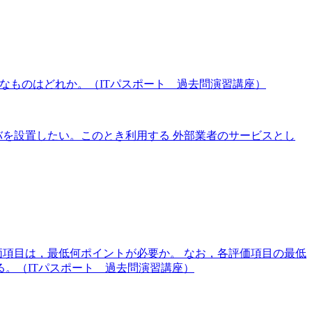
なものはどれか。（ITパスポート 過去問演習講座）
を設置したい。このとき利用する 外部業者のサービスとし
価項目は，最低何ポイントが必要か。 なお，各評価項目の最低
る。（ITパスポート 過去問演習講座）