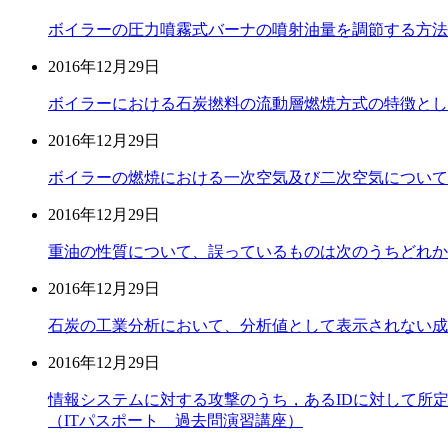
ボイラーの圧力噴霧式バーナの噴射油量を調節する方法
2016年12月29日
ボイラーにおける石炭撚料の流動層燃焼方式の特徴とし
2016年12月29日
ボイラーの燃焼における一次空気及び二次空気について
2016年12月29日
重油の性質について、誤っているものは次のうちどれか
2016年12月29日
石炭の工業分析において、分析値として表示されない成
2016年12月29日
情報システムに対する攻撃のうち，あるIDに対して所
（ITパスポート 過去問演習講座）