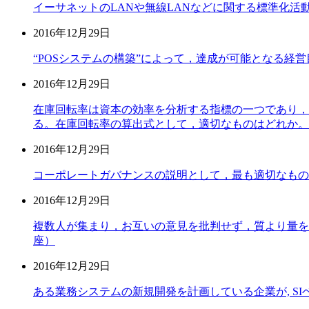
イーサネットのLANや無線LANなどに関する標準化活
2016年12月29日
“POSシステムの構築”によって，達成が可能となる経
2016年12月29日
在庫回転率は資本の効率を分析する指標の一つであり，
る。在庫回転率の算出式として，適切なものはどれか。
2016年12月29日
コーポレートガバナンスの説明として，最も適切なもの
2016年12月29日
複数人が集まり，お互いの意見を批判せず，質より量を
座）
2016年12月29日
ある業務システムの新規開発を計画している企業が, S