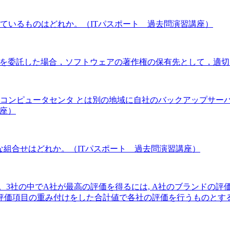
ているものはどれか。（ITパスポート 過去問演習講座）
発を委託した場合，ソフトウェアの著作権の保有先として，適切
コンピュータセンタ とは別の地域に自社のバックアップサーバ
講座）
切な組合せはどれか。（ITパスポート 過去問演習講座）
3社の中でA社が最高の評価を得るには, A社のブランドの評
の評価項目の重み付けをした合計値で各社の評価を行うものとす