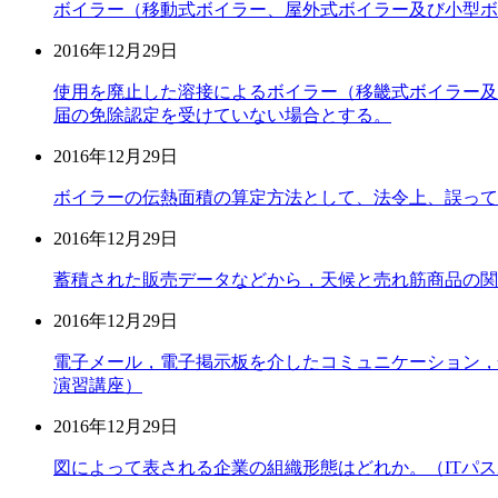
ボイラー（移動式ボイラー、屋外式ボイラー及び小型ボ
2016年12月29日
使用を廃止した溶接によるボイラー（移畿式ボイラー及
届の免除認定を受けていない場合とする。
2016年12月29日
ボイラーの伝熱面積の算定方法として、法令上、誤って
2016年12月29日
蓄積された販売データなどから，天候と売れ筋商品の関
2016年12月29日
電子メール，電子掲示板を介したコミュニケーション，
演習講座）
2016年12月29日
図によって表される企業の組織形態はどれか。（ITパ