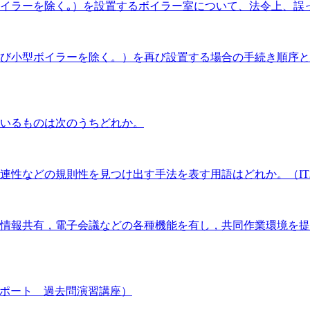
イラーを除く｡）を設置するボイラー室について、法令上、誤
び小型ボイラーを除く。）を再び設置する場合の手続き順序と
いるものは次のうちどれか。
連性などの規則性を見つけ出す手法を表す用語はどれか。（I
情報共有，電子会議などの各種機能を有し，共同作業環境を提
スポート 過去問演習講座）