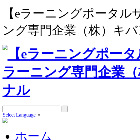
【eラーニングポータルサイト e
ング専門企業（株）キバ
Select Language
▼
ホーム