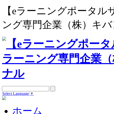
【eラーニングポータルサイト e
ング専門企業（株）キバ
Select Language
▼
ホーム