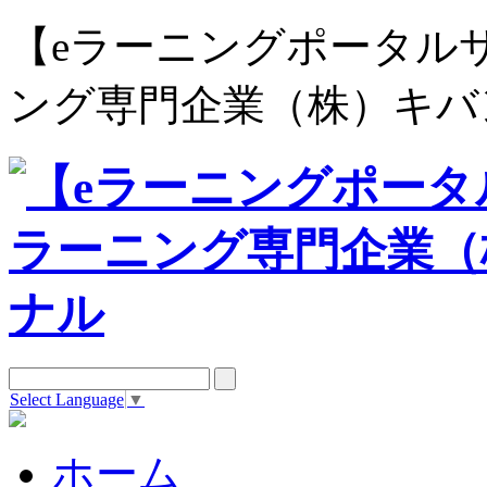
【eラーニングポータルサイト e
ング専門企業（株）キバ
Select Language
▼
ホーム