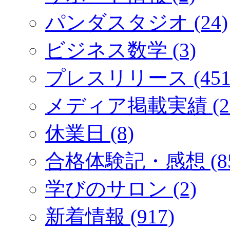
パンダスタジオ (24)
ビジネス数学 (3)
プレスリリース (451
メディア掲載実績 (2
休業日 (8)
合格体験記・感想 (85
学びのサロン (2)
新着情報 (917)