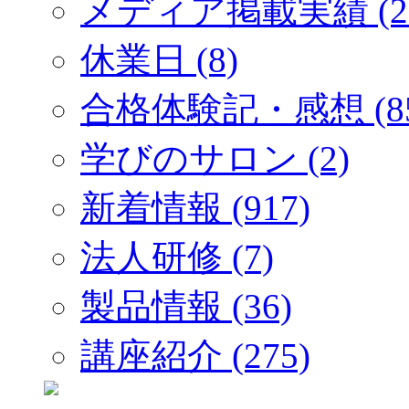
メディア掲載実績 (2
休業日 (8)
合格体験記・感想 (85
学びのサロン (2)
新着情報 (917)
法人研修 (7)
製品情報 (36)
講座紹介 (275)