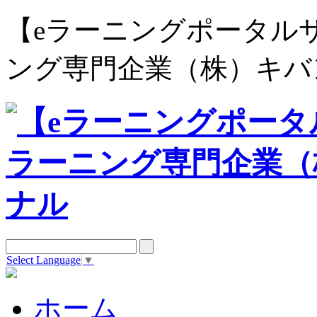
【eラーニングポータルサイト e
ング専門企業（株）キバ
Select Language
▼
ホーム